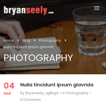
Home
Blog
Photography
Nulla tincidunt ipsum glavrida
PHOTOGRAPHY
04
Nulla tincidunt ipsum glavrida
By
Bryanseely_xg8eg4
In
Photography
MAR
0 Comment