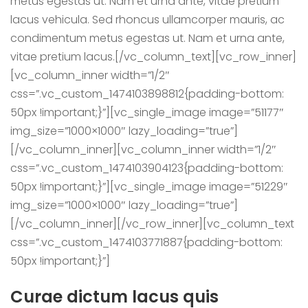
metus egestas ut. Nam et urna ante, vitae pretium
lacus vehicula. Sed rhoncus ullamcorper mauris, ac
condimentum metus egestas ut. Nam et urna ante,
vitae pretium lacus.[/vc_column_text][vc_row_inner]
[vc_column_inner width=”1/2″
css=”.vc_custom_1474103898812{padding-bottom:
50px !important;}”][vc_single_image image=”51177″
img_size=”1000×1000″ lazy_loading=”true”]
[/vc_column_inner][vc_column_inner width=”1/2″
css=”.vc_custom_1474103904123{padding-bottom:
50px !important;}”][vc_single_image image=”51229″
img_size=”1000×1000″ lazy_loading=”true”]
[/vc_column_inner][/vc_row_inner][vc_column_text
css=”.vc_custom_1474103771887{padding-bottom:
50px !important;}”]
Curae dictum lacus quis