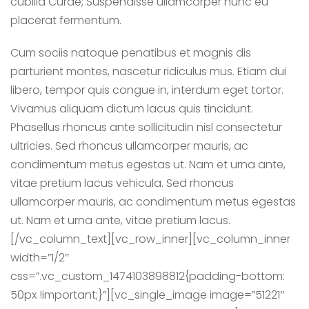
cubilia Curae; Suspendisse ullamcorper nunc eu
placerat fermentum.
Cum sociis natoque penatibus et magnis dis
parturient montes, nascetur ridiculus mus. Etiam dui
libero, tempor quis congue in, interdum eget tortor.
Vivamus aliquam dictum lacus quis tincidunt.
Phasellus rhoncus ante sollicitudin nisl consectetur
ultricies. Sed rhoncus ullamcorper mauris, ac
condimentum metus egestas ut. Nam et urna ante,
vitae pretium lacus vehicula. Sed rhoncus
ullamcorper mauris, ac condimentum metus egestas
ut. Nam et urna ante, vitae pretium lacus.
[/vc_column_text][vc_row_inner][vc_column_inner
width=”1/2″
css=”.vc_custom_1474103898812{padding-bottom:
50px !important;}”][vc_single_image image=”51221″