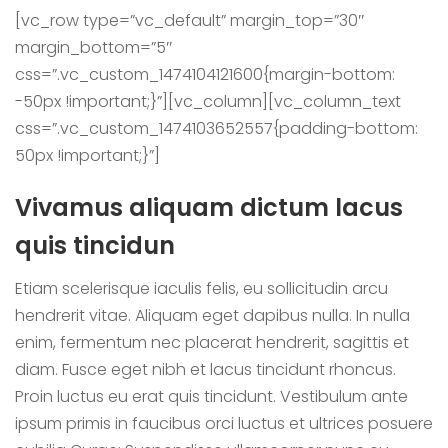
[vc_row type=”vc_default” margin_top=”30″
margin_bottom=”5″
css=”.vc_custom_1474104121600{margin-bottom:
-50px !important;}”][vc_column][vc_column_text
css=”.vc_custom_1474103652557{padding-bottom:
50px !important;}”]
Vivamus aliquam dictum lacus
quis tincidun
Etiam scelerisque iaculis felis, eu sollicitudin arcu
hendrerit vitae. Aliquam eget dapibus nulla. In nulla
enim, fermentum nec placerat hendrerit, sagittis et
diam. Fusce eget nibh et lacus tincidunt rhoncus.
Proin luctus eu erat quis tincidunt. Vestibulum ante
ipsum primis in faucibus orci luctus et ultrices posuere