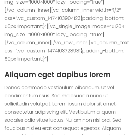
img_size=”1000×1000″ lazy_loading=”true”]
[/vc_column_inner][vc_column_inner width=”1/2″
css=”.vc_custom_1474103904123{padding-bottom:
50px !important;}”][vc_single_image image=”51204″
img_size=”1000×1000″ lazy_loading=”true”]
[/vc_column_inner][/vc_row_inner][vc_column_text
css=”.vc_custom_1474103728981{padding-bottom:
50px !important;}”]
Aliquam eget dapibus lorem
Donec commodo vestibulum bibendum. Ut vel
condimentum risus. Sed malesuada nunc ut
sollicitudin volutpat. Lorem ipsum dolor sit amet,
consectetur adipiscing elit. Vestibulum aliquam
sodales odio vitae luctus. Nullam non nisl orci. Sed
faucibus nisl eu erat consequat egestas. Aliquam