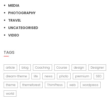
MEDIA
PHOTOGRAPHY
TRAVEL
UNCATEGORISED
VIDEO
TAGS
article
blog
Coaching
Course
design
Designer
dream-theme
life
news
photo
premium
SEO
theme
themeforest
ThimPress
web
wordpress
world