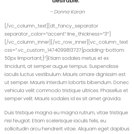
desirable.”
– Donna Karan
[/vc_column_text][dt_fancy_separator
separator_color=”accent” line_thickness=”3″]
[/vc_column_inner][/vc_row_inner][vc_column_text
css=”.vc_custom_1474099813737{padding-bottom:
50px !important;}”]Etiam sodales metus et ex
tincidunt, at semper augue tempus. Suspendisse
iaculis luctus vestibulum. Mauris ornare dignissim est
ut semper. Mauris interdum lobortis bibendum. Donec
vehicula velit commodo tristique ultrices. Phasellus et
semper velit. Mauris sodales id ex sit amet gravida.
Duis tristique magna eu magna rutrum, vitae tristique
nisi feugiat. Etiam scelerisque iaculis felis, eu
sollicitudin arcu hendrerit vitae. Aliquam eget dapibus