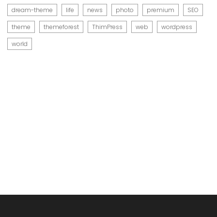
dream-theme
life
news
photo
premium
SEO
theme
themeforest
ThimPress
web
wordpress
world