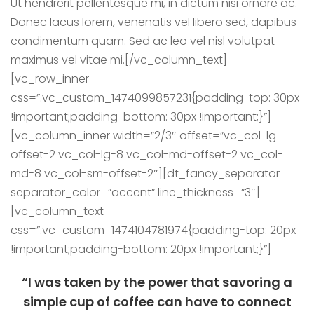
Ut hendrerit pellentesque mi, in dictum nisi ornare ac.
Donec lacus lorem, venenatis vel libero sed, dapibus
condimentum quam. Sed ac leo vel nisl volutpat
maximus vel vitae mi.[/vc_column_text]
[vc_row_inner
css=”.vc_custom_1474099857231{padding-top: 30px
!important;padding-bottom: 30px !important;}”]
[vc_column_inner width=”2/3″ offset=”vc_col-lg-
offset-2 vc_col-lg-8 vc_col-md-offset-2 vc_col-
md-8 vc_col-sm-offset-2″][dt_fancy_separator
separator_color=”accent” line_thickness=”3″]
[vc_column_text
css=”.vc_custom_1474104781974{padding-top: 20px
!important;padding-bottom: 20px !important;}”]
“I was taken by the power that savoring a
simple cup of coffee can have to connect