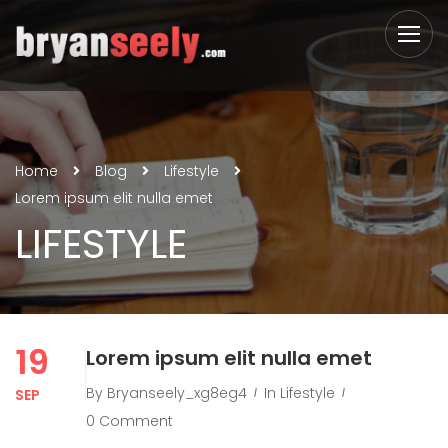
Home
Blog
Lifestyle
Lorem ipsum elit nulla emet
LIFESTYLE
19
Lorem ipsum elit nulla emet
By
Bryanseely_xg8eg4
In
Lifestyle
SEP
0 Comment