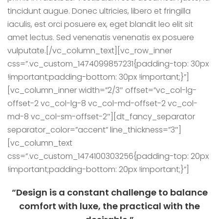
tincidunt augue. Donec ultricies, libero et fringilla
iaculis, est orci posuere ex, eget blandit leo elit sit
amet lectus. Sed venenatis venenatis ex posuere
vulputate.[/vc_column_text][vc_row_inner
css=”.vc_custom_1474099857231{padding-top: 30px
!important;padding-bottom: 30px !important;}”]
[vc_column_inner width=”2/3″ offset=”vc_col-lg-
offset-2 vc_col-lg-8 vc_col-md-offset-2 vc_col-
md-8 vc_col-sm-offset-2″][dt_fancy_separator
separator_color=”accent” line_thickness=”3″]
[vc_column_text
css=”.vc_custom_1474100303256{padding-top: 20px
!important;padding-bottom: 20px !important;}”]
“Design is a constant challenge to balance
comfort with luxe, the practical with the